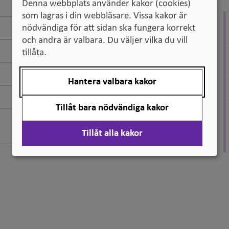
Denna webbplats använder kakor (cookies)
som lagras i din webbläsare. Vissa kakor är
nödvändiga för att sidan ska fungera korrekt
och andra är valbara. Du väljer vilka du vill
tillåta.
Hantera valbara kakor
Tillåt bara nödvändiga kakor
Tillåt alla kakor