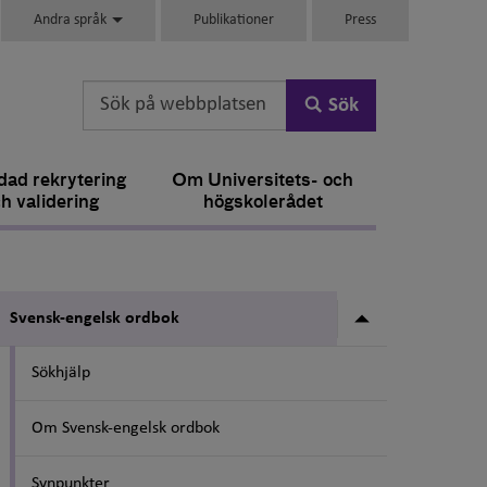
Andra språk
Publikationer
Press
Sök
ad rekrytering
Om Universitets- och
h validering
högskolerådet
Undermeny fö
Svensk-engelsk ordbok
Sökhjälp
Om Svensk-engelsk ordbok
Synpunkter