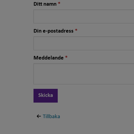
Nödvändigt
Ditt namn
fält
Nödvändigt
Din e-postadress
fält
Nödvändigt
Meddelande
fält
Skicka
Tillbaka