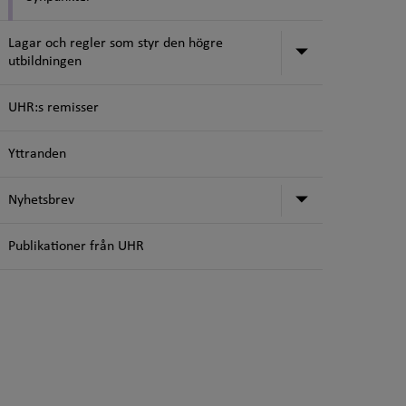
Lagar och regler som styr den högre
Undermeny för
utbildningen
UHR:s remisser
Yttranden
Undermeny f
Nyhetsbrev
Publikationer från UHR