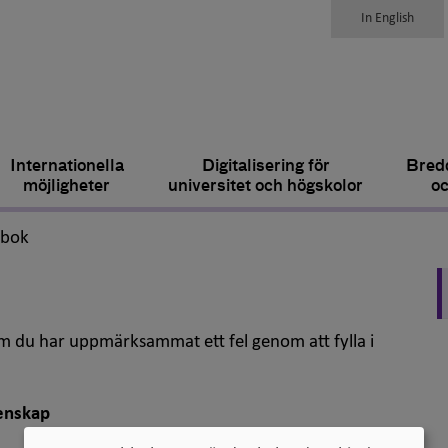
In English
Internationella
Digitalisering för
Bredd
möjligheter
universitet och högskolor
oc
,
dbok
om du har uppmärksammat ett fel genom att fylla i
enskap