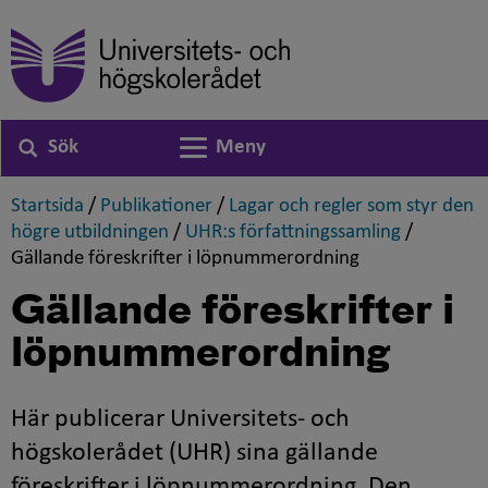
Sök
Meny
Växla navigering
,
,
Startsida
/
Publikationer
/
Lagar och regler som styr den
,
,
högre utbildningen
/
UHR:s författningssamling
/
,
Gällande föreskrifter i löpnummerordning
Gällande föreskrifter i
löpnummerordning
Här publicerar Universitets- och
högskolerådet (UHR) sina gällande
föreskrifter i löpnummerordning. Den