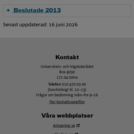
Beslutade 2013
Senast uppdaterad:
16 juni 2026
Kontakt
Universitets- och högskolerådet
Box 4030
171 04 Solna
Telefon
010-470 03 00
(lunchstängt kl. 12–13)
Frågor om bedömning mån–fre 9–16
Fler kontaktuppgifter
Våra webbplatser
Öppna
Antagning.se
i
Öppna