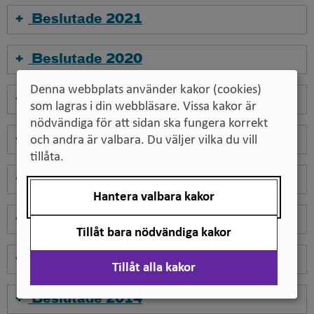
Beslutade 2021
Beslutade 2020
Denna webbplats använder kakor (cookies)
Beslutade 2019
som lagras i din webbläsare. Vissa kakor är
nödvändiga för att sidan ska fungera korrekt
Beslutade 2018
och andra är valbara. Du väljer vilka du vill
tillåta.
Beslutade 2017
Hantera valbara kakor
Beslutade 2016
Tillåt bara nödvändiga kakor
Beslutade 2015
Tillåt alla kakor
Beslutade 2014