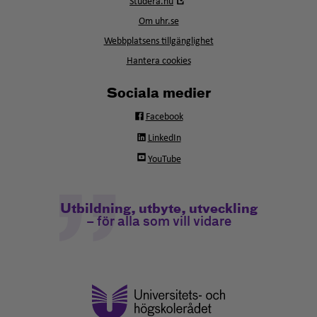
Studera.nu
nytt
i
fönster
Om uhr.se
nytt
fönster
Webbplatsens tillgänglighet
Hantera cookies
Sociala medier
Facebook
LinkedIn
YouTube
Utbildning, utbyte, utveckling
– för alla som vill vidare