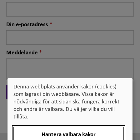
fält
Nödvändigt
Din e-postadress
fält
Nödvändigt
Meddelande
fält
Denna webbplats använder kakor (cookies)
Skicka
som lagras i din webbläsare. Vissa kakor är
nödvändiga för att sidan ska fungera korrekt
och andra är valbara. Du väljer vilka du vill
Tillbaka
tillåta.
Hantera valbara kakor