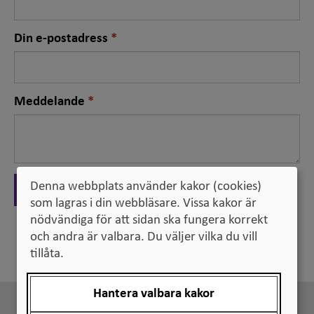
Nödvändigt
Din e-postadress
fält
Nödvändigt
Meddelande
fält
Denna webbplats använder kakor (cookies)
Skicka
som lagras i din webbläsare. Vissa kakor är
nödvändiga för att sidan ska fungera korrekt
och andra är valbara. Du väljer vilka du vill
Tillbaka
tillåta.
Hantera valbara kakor