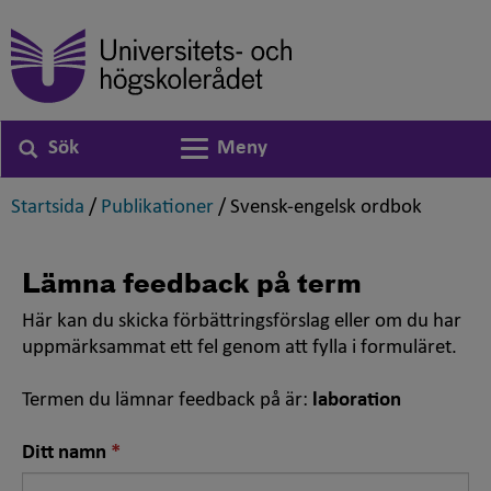
Sök
Meny
Växla navigering
,
,
,
Startsida
/
Publikationer
/
Svensk-engelsk ordbok
Lämna feedback på term
Här kan du skicka förbättringsförslag eller om du har
uppmärksammat ett fel genom att fylla i formuläret.
Termen du lämnar feedback på är:
laboration
Nödvändigt
Ditt namn
fält