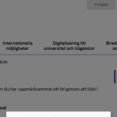
In English
Internationella
Digitalisering för
Bredd
möjligheter
universitet och högskolor
oc
,
dbok
om du har uppmärksammat ett fel genom att fylla i
und