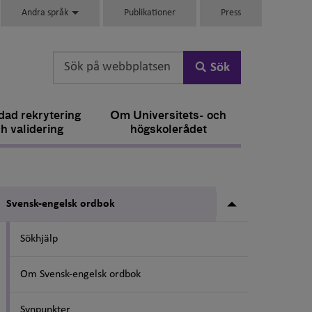
Andra språk
Publikationer
Press
Sök
ad rekrytering
Om Universitets- och
h validering
högskolerådet
Undermeny fö
Svensk-engelsk ordbok
Sökhjälp
Om Svensk-engelsk ordbok
Synpunkter