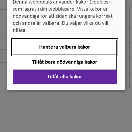
Denna webbplats använder kakor (cookies)
som lagras i din webbläsare. Vissa kakor är
nödvändiga för att sidan ska fungera korrekt
och andra är valbara. Du väljer vilka du vill
tillåta.
Hantera valbara kakor
Tillåt bara nödvändiga kakor
Tillåt alla kakor