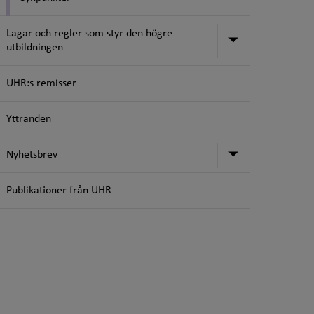
Lagar och regler som styr den högre
Undermeny för
utbildningen
UHR:s remisser
Yttranden
Undermeny f
Nyhetsbrev
Publikationer från UHR