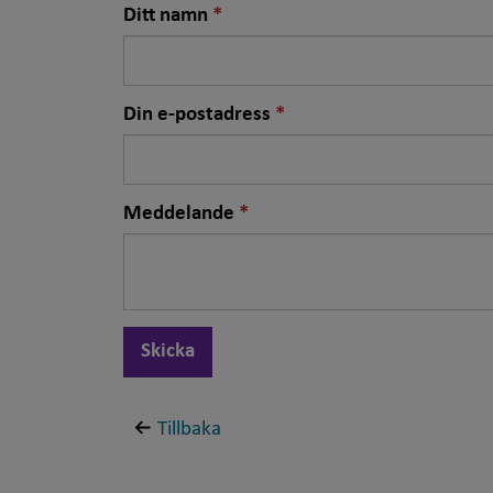
Nödvändigt
Ditt namn
fält
Nödvändigt
Din e-postadress
fält
Nödvändigt
Meddelande
fält
Skicka
Tillbaka