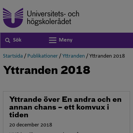
Sök
Meny
Växla navigering
,
,
,
,
Startsida
/
Publikationer
/
Yttranden
/
Yttranden 2018
Yttranden 2018
Yttrande över En andra och en
annan chans – ett komvux i
tiden
20 december 2018