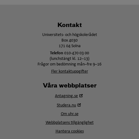
Kontakt
Universitets- och högskolerådet
Box 4030
171 04 Solna
Telefon
010-470 03 00
(lunchstängt kl. 12–13)
Frågor om bedömning mån–fre 9–16
Fler kontaktuppgifter
Våra webbplatser
Öppna
Antagning.se
i
Öppna
Studera.nu
nytt
i
fönster
Om uhr.se
nytt
fönster
Webbplatsens tillgänglighet
Hantera cookies