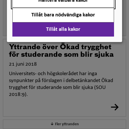
Hantera valbara kakor
Universitets- och högskolerådet har inga
synpunkter på förslagen i betänkandet.
Tillåt bara nödvändiga kakor
Tillåt alla kakor
Yttrande över Ökad trygghet
för studerande som blir sjuka
21 juni 2018
Universitets- och högskolerådet har inga
synpunkter på förslagen i delbetänkandet Ökad
trygghet för studerande som blir sjuka (SOU
2018:9).
Fler yttranden