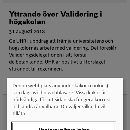
Yttrande över Validering i
högskolan
31 augusti 2018
Ge UHR i uppdrag att främja universitetens och
högskolornas arbete med validering. Det föreslår
Valideringsdelegationen i sitt första
delbetänkande. UHR är positivt till förslaget i
yttrandet till regeringen.
Denna webbplats använder kakor (cookies)
som lagras i din webbläsare. Vissa kakor är
nödvändiga för att sidan ska fungera korrekt
Yttrande över Statens stöd till
och andra är valbara. Du väljer vilka du vill
trossamfund i ett
tillåta.
mångreligiöst Sverige
27 juni 2018