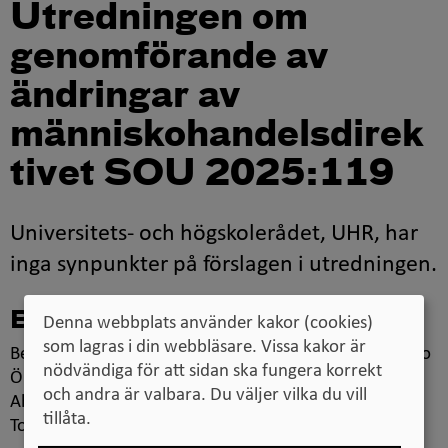
Utredningen om
genomförande av
ändringar av
människohandelsdirek
tivet SOU 2025:119
Universitets- och högskolerådet, UHR, har
inga synpunkter på förslagen i utredningen.
Beslut
Denna webbplats använder kakor (cookies)
som lagras i din webbläsare. Vissa kakor är
Beslut i detta ärende har fattats av generaldirektör Eino
nödvändiga för att sidan ska fungera korrekt
Örnfeldt efter föredragning av utredare Anders
och andra är valbara. Du väljer vilka du vill
Ahlstrand i närvaro av avdelningschef Linda Norman
tillåta.
Torvang.