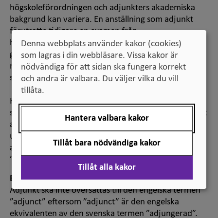
högskoleförordningen och adjunkters akademiska
bakgrund kan variera. En anställning som adjunkt
förutsatte tidigare en examen från
högskoleutbildning eller motsvarande kompetens,
Denna webbplats använder kakor (cookies)
genomgången högskolepedagogisk utbildning eller
som lagras i din webbläsare. Vissa kakor är
motsvarande kunskaper förvärvade på annat sätt
nödvändiga för att sidan ska fungera korrekt
samt pedagogisk skicklighet.
och andra är valbara. Du väljer vilka du vill
tillåta.
Kortformen ”adjunkt” kan användas när
sammanhanget är klart, det vill säga när det är tydligt
Hantera valbara kakor
att det rör sig om en adjunkt verksam vid ett
universitet eller en högskola. Annars bör man
Tillåt bara nödvändiga kakor
använda termerna ”universitetsadjunkt” eller
”högskoleadjunkt”.
Tillåt alla kakor
Ekvivalensanmärkning
Adjunkt ska inte översättas till den engelska termen
”adjunct” eftersom ”adjunct” är den engelska
ekvivalenten av den svenska termen ”adjungerad”.