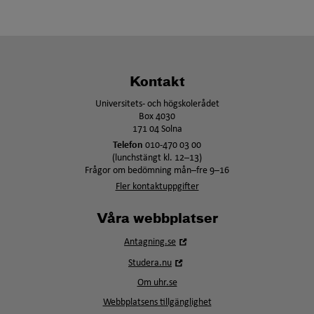
Kontakt
Universitets- och högskolerådet
Box 4030
171 04 Solna
Telefon
010-470 03 00
(lunchstängt kl. 12–13)
Frågor om bedömning mån–fre 9–16
Fler kontaktuppgifter
Våra webbplatser
Öppna
Antagning.se
i
Öppna
Studera.nu
nytt
i
fönster
Om uhr.se
nytt
fönster
Webbplatsens tillgänglighet