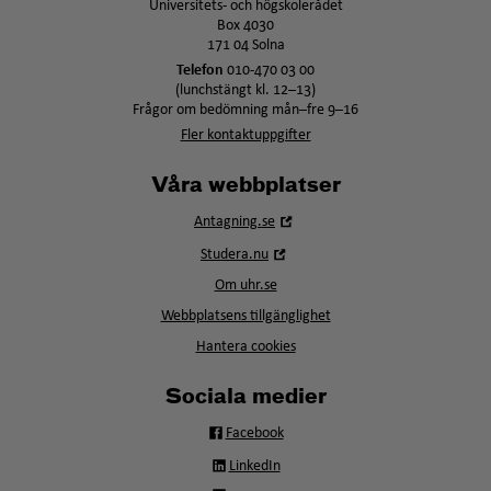
Universitets- och högskolerådet
Box 4030
171 04 Solna
Telefon
010-470 03 00
(lunchstängt kl. 12–13)
Frågor om bedömning mån–fre 9–16
Fler kontaktuppgifter
Våra webbplatser
Öppna
Antagning.se
i
Öppna
Studera.nu
nytt
i
fönster
Om uhr.se
nytt
fönster
Webbplatsens tillgänglighet
Hantera cookies
Sociala medier
Facebook
LinkedIn