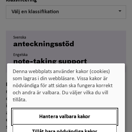
Klassificering
Välj en klassifikation
Svenska
anteckningsstöd
Engelska
note-taking support
Denna webbplats använder kakor (cookies)
som lagras i din webbläsare. Vissa kakor är
Definition
nödvändiga för att sidan ska fungera korrekt
riktat pedagogiskt stöd till studenter med
och andra är valbara. Du väljer vilka du vill
dokumenterad varaktig funktionsnedsättning som
tillåta.
innebär att studenterna antingen får ta del av
anteckningar som förs av en annan student (vanligen
Hantera valbara kakor
en kurskamrat) vilken arvoderas för sin insats eller
själva använder ett tekniskt anteckningshjälpmedel
Tillåt bara nödvändiga kakor