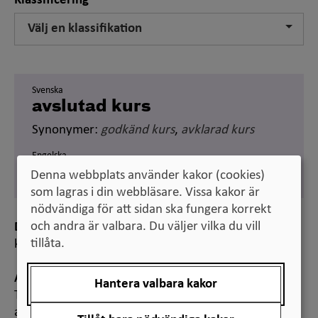
Klassificering
Välj en klassifikation
Svenska
avslutad kurs
Synonymer:
godkänd kurs
,
avklarad kurs
Engelska
completed course
Denna webbplats använder kakor (cookies)
som lagras i din webbläsare. Vissa kakor är
nödvändiga för att sidan ska fungera korrekt
och andra är valbara. Du väljer vilka du vill
Definition
tillåta.
kurs med registrerat godkänt resultat
Anmärkning
Hantera valbara kakor
Termerna ”avslutad kurs” och ”avklarad kurs”
används i Ladok och den sistnämnda avser godkänt