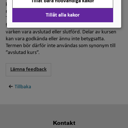
Tillåt bara nödvändiga kakor
kursresultat. Termen ”avklarad kurs” används oftare
med studentperspektiv.
Tillåt alla kakor
Termen ”genomgången kurs” (eng. ”taken course”)
förekommer ibland, men en sådan kurs behöver
varken vara avslutad eller slutförd. Delar av kursen
kan vara godkända eller ännu inte betygsatta.
Termen bör därför inte användas som synonym till
”avslutad kurs”.
Lämna feedback
Tillbaka
Kontakt