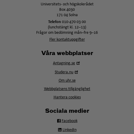
Universitets- och högskolerådet
Box 4030
171 04 Solna
Telefon
010-470 03 00
(lunchstängt kl. 12–13)
Frågor om bedömning mån–fre 9–16
Fler kontaktuppgifter
Våra webbplatser
Öppna
Antagning.se
i
Öppna
Studera.nu
nytt
i
fönster
Om uhr.se
nytt
fönster
Webbplatsens tillgänglighet
Hantera cookies
Sociala medier
Facebook
LinkedIn