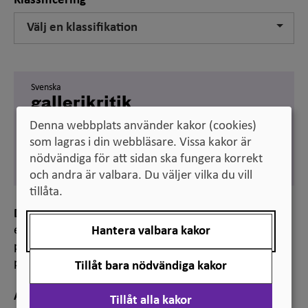
Klassificering
Välj en klassifikation
Svenska
gallerikritik
Denna webbplats använder kakor (cookies)
Engelska
gallery critique
som lagras i din webbläsare. Vissa kakor är
nödvändiga för att sidan ska fungera korrekt
Synonym:
exam exhibition
och andra är valbara. Du väljer vilka du vill
tillåta.
Definition
examinationsform där student i utställningsmiljö
Hantera valbara kakor
presenterar konstnärligt verk som kommenteras av
professor, opponent och ev. andra studenter
Tillåt bara nödvändiga kakor
Anmärkning
Tillåt alla kakor