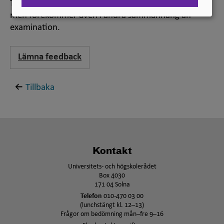
Termen ”utställningskritik” används ibland också,
men förekommer även i andra sammanhang än
examination.
Lämna feedback
Tillbaka
Kontakt
Universitets- och högskolerådet
Box 4030
171 04 Solna
Telefon
010-470 03 00
(lunchstängt kl. 12–13)
Frågor om bedömning mån–fre 9–16