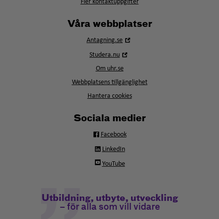
Fler kontaktuppgifter
Våra webbplatser
Öppna
Antagning.se
i
Öppna
Studera.nu
nytt
i
fönster
Om uhr.se
nytt
fönster
Webbplatsens tillgänglighet
Hantera cookies
Sociala medier
Facebook
LinkedIn
YouTube
Utbildning, utbyte, utveckling
– för alla som vill vidare