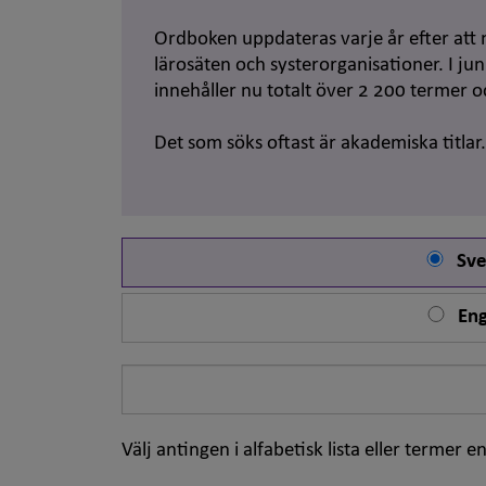
Ordboken uppdateras varje år efter att 
lärosäten och systerorganisationer. I j
innehåller nu totalt över 2 200 termer 
Det som söks oftast är akademiska titlar
Sve
Eng
Sök
på
ord
Välj antingen i alfabetisk lista eller termer en