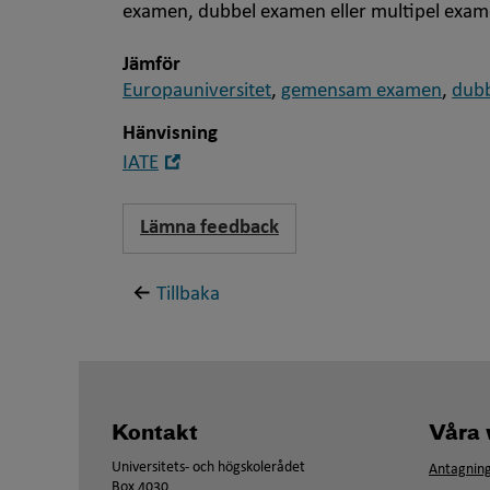
examen, dubbel examen eller multipel exam
Jämför
Europauniversitet
,
gemensam examen
,
dub
Hänvisning
Öppna
IATE
i
nytt
Lämna feedback
fönster
Tillbaka
Kontakt
Våra 
Universitets- och högskolerådet
Antagning
Box 4030