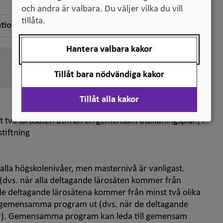
och andra är valbara. Du väljer vilka du vill
tillåta.
ation
Hantera valbara kakor
Engelska
joint programme
Tillåt bara nödvändiga kakor
Tillåt alla kakor
två lärosäten utifrån en gemensam utbildningsplan, i
stiftning
a högskolenivåer, men masternivå är vanligast.
vs. när alla deltagande lärosäten kommer från
 de deltagande lärosätena kommer från minst två olika
la gemensamma program ut (dvs. när de deltagande
er). Gemensamma program kan leda till gemensam