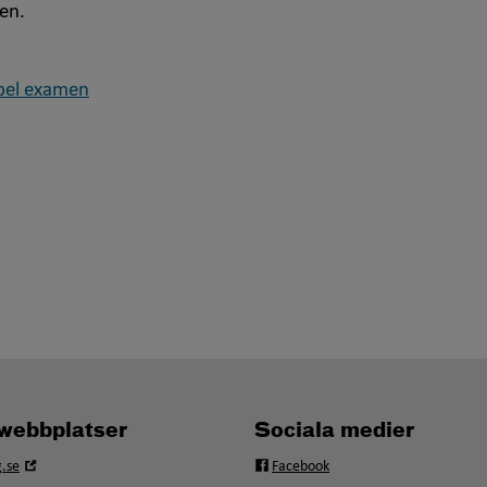
en.
bel examen
webbplatser
Sociala medier
Öppna
.se
Facebook
i