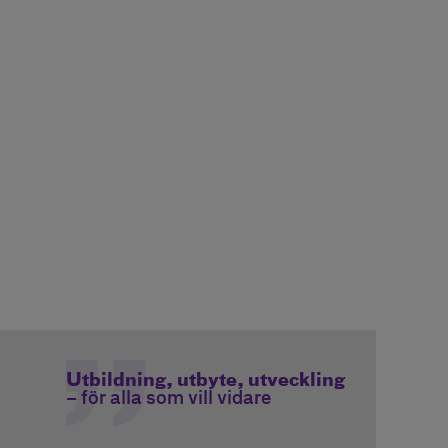
Utbildning, utbyte, utveckling
– för alla som vill vidare