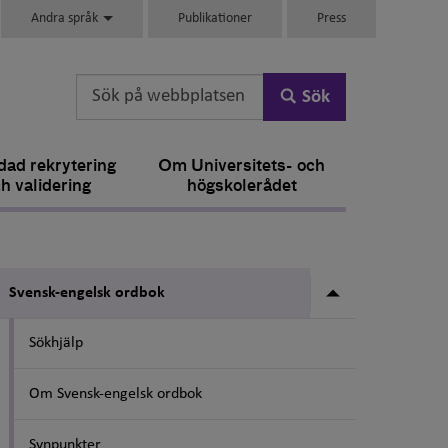
Andra språk
Publikationer
Press
Sök
ad rekrytering
Om Universitets- och
h validering
högskolerådet
Undermeny fö
Svensk-engelsk ordbok
Sökhjälp
Om Svensk-engelsk ordbok
Synpunkter