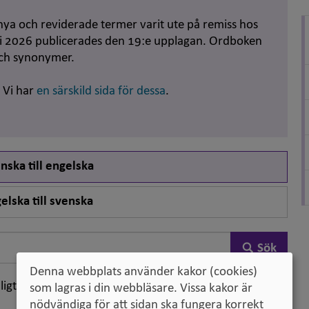
nya och reviderade termer varit ute på remiss hos
uni 2026 publicerades den 19:e upplagan. Ordboken
och synonymer.
. Vi har
en särskild sida för dessa
.
nska till engelska
elska till svenska
Sök
Denna webbplats använder kakor (cookies)
ligt klassifikation
som lagras i din webbläsare. Vissa kakor är
nödvändiga för att sidan ska fungera korrekt