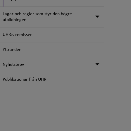
Lagar och regler som styr den högre
Undermeny för
utbildningen
UHR:s remisser
Yttranden
Undermeny f
Nyhetsbrev
Publikationer från UHR