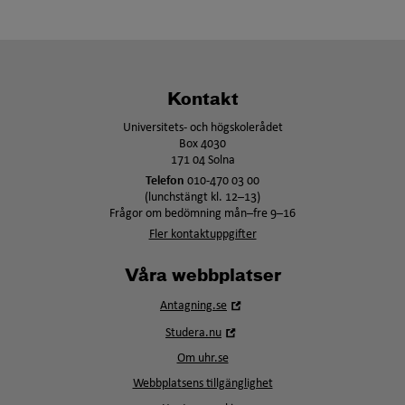
Kontakt
Universitets- och högskolerådet
Box 4030
171 04 Solna
Telefon
010-470 03 00
(lunchstängt kl. 12–13)
Frågor om bedömning mån–fre 9–16
Fler kontaktuppgifter
Våra webbplatser
Öppna
Antagning.se
i
Öppna
Studera.nu
nytt
i
fönster
Om uhr.se
nytt
fönster
Webbplatsens tillgänglighet