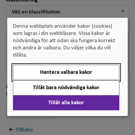
Klassificering
Välj en klassifikation
Denna webbplats använder kakor (cookies)
som lagras i din webbläsare. Vissa kakor är
Engelska
nödvändiga för att sidan ska fungera korrekt
group study
och andra är valbara. Du väljer vilka du vill
tillåta.
Svenska
gruppstudier
Hantera valbara kakor
Jämför
Tillåt bara nödvändiga kakor
PBL-basgrupp
Tillåt alla kakor
Lämna feedback
Tillbaka