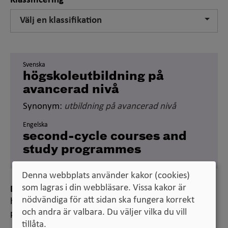
Klassificering
Välj en klassifikation
Svenska
högskoleutbildning på
avancerad nivå
Synonym:
utbildning på avancerad nivå
Engelska
second-cycle courses and
study programmes
Denna webbplats använder kakor (cookies)
som lagras i din webbläsare. Vissa kakor är
Definition
nödvändiga för att sidan ska fungera korrekt
högskoleutbildning på en fördjupad nivå som bygger
och andra är valbara. Du väljer vilka du vill
på högskoleutbildning på grundnivå
tillåta.