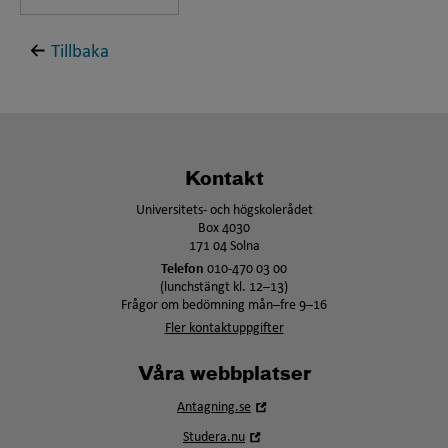
Tillbaka
Kontakt
Universitets- och högskolerådet
Box 4030
171 04 Solna
Telefon
010-470 03 00
(lunchstängt kl. 12–13)
Frågor om bedömning mån–fre 9–16
Fler kontaktuppgifter
Våra webbplatser
Öppna
Antagning.se
i
Öppna
Studera.nu
nytt