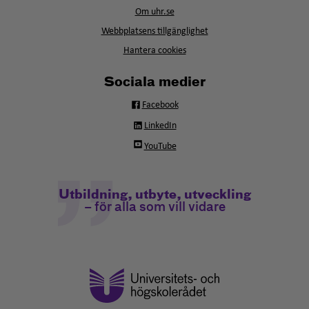
i
fönster
Om uhr.se
nytt
fönster
Webbplatsens tillgänglighet
Hantera cookies
Sociala medier
Facebook
LinkedIn
YouTube
Utbildning, utbyte, utveckling
– för alla som vill vidare