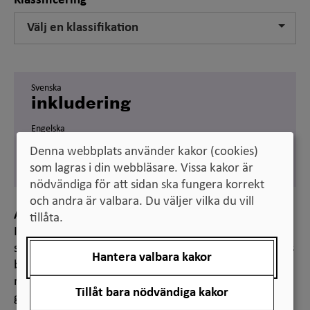
Klassificering
Välj en klassifikation
Svenska
inkludering
Engelska
inclusion
Denna webbplats använder kakor (cookies)
Synonym:
inclusivity
som lagras i din webbläsare. Vissa kakor är
nödvändiga för att sidan ska fungera korrekt
och andra är valbara. Du väljer vilka du vill
Anmärkning
tillåta.
Inkludering inom högre utbildning handlar om att
skapa rätt förutsättningar för personer, oavsett deras
Hantera valbara kakor
bakgrund, att efter situation kunna delta i utbildning,
möten etc. Lärosätena kan möjliggöra inkludering
Tillåt bara nödvändiga kakor
genom att till exempel ta ett helhetsgrepp på