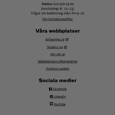
Telefon
010-470 03 00
(lunchstängt kl. 12–13)
Frågor om bedömning mån–fre 9–16
Fler kontaktuppgifter
Våra webbplatser
Öppna
Antagning.se
i
Öppna
Studera.nu
nytt
i
fönster
Om uhr.se
nytt
fönster
Webbplatsens tillgänglighet
Hantera cookies
Sociala medier
Facebook
LinkedIn
YouTube