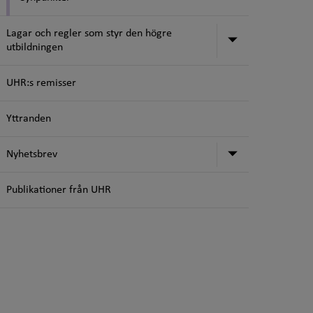
Lagar och regler som styr den högre
Undermeny för
utbildningen
UHR:s remisser
Yttranden
Undermeny f
Nyhetsbrev
Publikationer från UHR