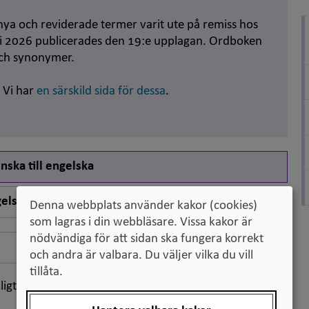
nya och reviderade termer varit ute på remiss hos
uni 2026 publicerades den 19:e upplagan. Ordboken
och synonymer.
. Vi har
en särskild sida för dessa
.
nska till engelska
elska till svenska
Denna webbplats använder kakor (cookies)
som lagras i din webbläsare. Vissa kakor är
nödvändiga för att sidan ska fungera korrekt
Sök
och andra är valbara. Du väljer vilka du vill
tillåta.
ligt klassifikation