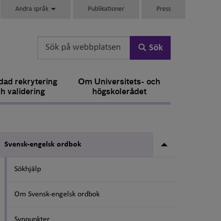
Andra språk
Publikationer
Press
Sök
ad rekrytering
Om Universitets- och
h validering
högskolerådet
Undermeny fö
Svensk-engelsk ordbok
Sökhjälp
Om Svensk-engelsk ordbok
Synpunkter