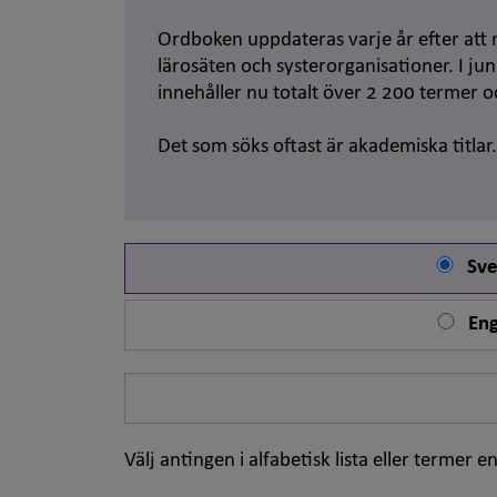
Ordboken uppdateras varje år efter att 
lärosäten och systerorganisationer. I j
innehåller nu totalt över 2 200 termer 
Det som söks oftast är akademiska titlar
Sve
Eng
Sök
på
ord
Välj antingen i alfabetisk lista eller termer en