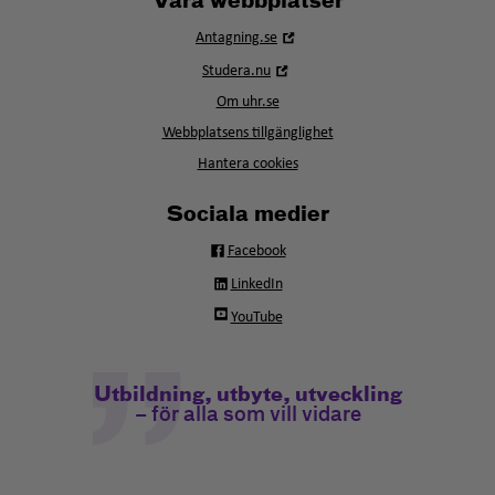
Våra webbplatser
Öppna
Antagning.se
i
Öppna
Studera.nu
nytt
i
fönster
Om uhr.se
nytt
fönster
Webbplatsens tillgänglighet
Hantera cookies
Sociala medier
Facebook
LinkedIn
YouTube
Utbildning, utbyte, utveckling
– för alla som vill vidare