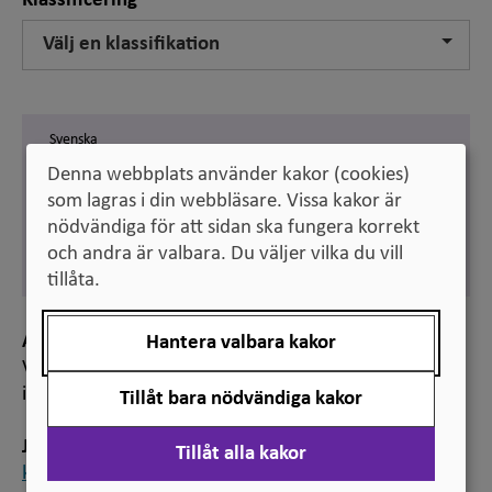
Klassificering
Välj en klassifikation
Svenska
karriärvägledning
Denna webbplats använder kakor (cookies)
som lagras i din webbläsare. Vissa kakor är
Engelska
career guidance
nödvändiga för att sidan ska fungera korrekt
och andra är valbara. Du väljer vilka du vill
Synonym:
vocational guidance
tillåta.
Anmärkning
Hantera valbara kakor
Vid högskolor och universitet ges karriärvägledning
ibland tillsammans med studievägledning.
Tillåt bara nödvändiga kakor
Jämför
Tillåt alla kakor
karriärvägledare
,
studie- och karriärvägledning
,