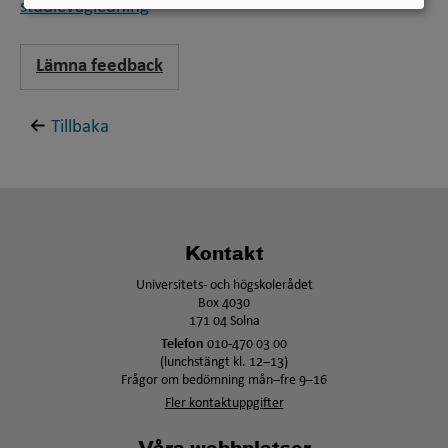
studievägledning
Lämna feedback
Tillbaka
Kontakt
Universitets- och högskolerådet
Box 4030
171 04 Solna
Telefon
010-470 03 00
(lunchstängt kl. 12–13)
Frågor om bedömning mån–fre 9–16
Fler kontaktuppgifter