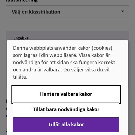
Klassificering
Välj en klassifikation
Engelska
target number for degrees
Denna webbplats använder kakor (cookies)
awarded
som lagras i din webbläsare. Vissa kakor är
nödvändiga för att sidan ska fungera korrekt
Svenska
och andra är valbara. Du väljer vilka du vill
mål för antal examina
tillåta.
Synonym:
examinationsmål
Hantera valbara kakor
Definition
(inom
högskoleväsendet
): kvantitativa mål för vissa
Tillåt bara nödvändiga kakor
examina
Tillåt alla kakor
Jämför