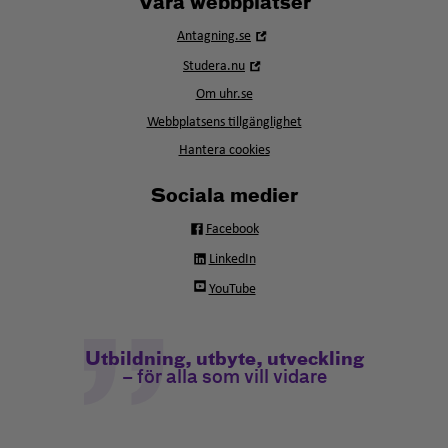
Våra webbplatser
Öppna
Antagning.se
i
Öppna
Studera.nu
nytt
i
fönster
Om uhr.se
nytt
fönster
Webbplatsens tillgänglighet
Hantera cookies
Sociala medier
Facebook
LinkedIn
YouTube
Utbildning, utbyte, utveckling
– för alla som vill vidare