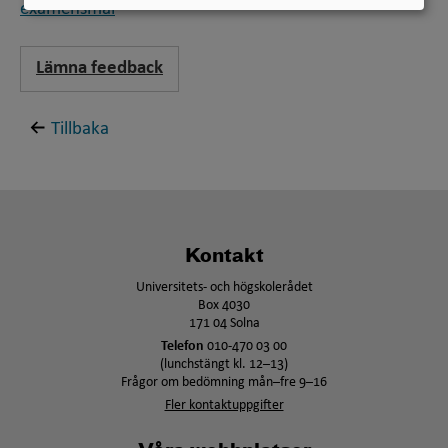
examensmål
Lämna feedback
Tillbaka
Kontakt
Universitets- och högskolerådet
Box 4030
171 04 Solna
Telefon
010-470 03 00
(lunchstängt kl. 12–13)
Frågor om bedömning mån–fre 9–16
Fler kontaktuppgifter