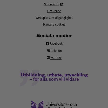
i
Öppna
Studera.nu
nytt
i
fönster
Om uhr.se
nytt
fönster
Webbplatsens tillgänglighet
Hantera cookies
Sociala medier
Facebook
LinkedIn
YouTube
Utbildning, utbyte, utveckling
– för alla som vill vidare