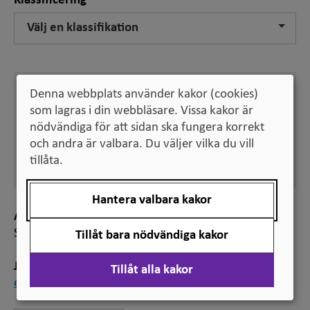
Klassificering
Välj en klassifikation
Svenska
Denna webbplats använder kakor (cookies)
meriterad lärare
som lagras i din webbläsare. Vissa kakor är
nödvändiga för att sidan ska fungera korrekt
Engelska
recognised university
och andra är valbara. Du väljer vilka du vill
tillåta.
teacher
Hantera valbara kakor
Anmärkning
Se vidare anmärkningen till
excellent lärare.
Tillåt bara nödvändiga kakor
Jämför
Tillåt alla kakor
excellent lärare