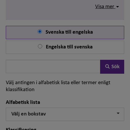
andra termer eller dokument.
Visa mer
Ordboken uppdateras varje år efter att nya och
reviderade termer varit ute på remiss hos
lärosäten och systerorganisationer. I juni 2026
publicerades den 19:e upplagan. Ordboken
Svenska till engelska
innehåller nu totalt över 2 200 termer och
Det som söks oftast är akademiska titlar. Vi har
en
synonymer.
särskild sida för dessa
.
Engelska till svenska
Sök
Sök
på
ord
Välj antingen i alfabetisk lista eller termer enligt
klassifikation
Alfabetisk lista
Välj en bokstav