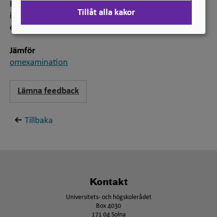
På de flesta lärosäten är plussning inte tillåten. Det är
Tillåt alla kakor
inte tillåtet att ”plussa” kurser som ingår i uttagen
examen.
Jämför
omexamination
Lämna feedback
Tillbaka
Kontakt
Universitets- och högskolerådet
Box 4030
171 04 Solna