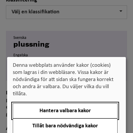
Klassificering
Välj en klassifikation
Svenska
plussning
Engelska
grade improvement
Denna webbplats använder kakor (cookies)
assessment
som lagras i din webbläsare. Vissa kakor är
nödvändiga för att sidan ska fungera korrekt
och andra är valbara. Du väljer vilka du vill
Definition
tillåta.
process som innebär att student som redan
examinerats med godkänt resultat på nytt kan
Hantera valbara kakor
genomföra en tentamen i syfte att höja betyget
Tillåt bara nödvändiga kakor
Anmärkning