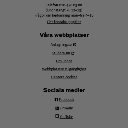
Telefon
010-470 03 00
(lunchstängt kl. 12–13)
Frågor om bedömning mån–fre 9–16
Fler kontaktuppgifter
Våra webbplatser
Öppna
Antagning.se
i
Öppna
Studera.nu
nytt
i
fönster
Om uhr.se
nytt
fönster
Webbplatsens tillgänglighet
Hantera cookies
Sociala medier
Facebook
LinkedIn
YouTube