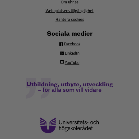
fönster
Om uhr.se
nytt
fönster
Webbplatsens tillgänglighet
Hantera cookies
Sociala medier
Facebook
LinkedIn
YouTube
Utbildning, utbyte, utveckling
– för alla som vill vidare