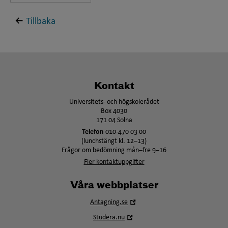
Tillbaka
Kontakt
Universitets- och högskolerådet
Box 4030
171 04 Solna
Telefon
010-470 03 00
(lunchstängt kl. 12–13)
Frågor om bedömning mån–fre 9–16
Fler kontaktuppgifter
Våra webbplatser
Öppna
Antagning.se
i
Öppna
Studera.nu
nytt
i