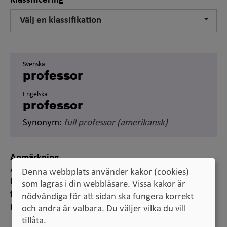
Klassificering
Välj en klassifikation
Svenska
professor
Engelska
professor
Synonym:
full professor
(amerikansk)
Anmärkning
Anställning som professor är reglerad i
Denna webbplats använder kakor (cookies)
högskoleförordningen. En sådan anställning
som lagras i din webbläsare. Vissa kakor är
förutsätter vetenskaplig, alternativt konstnärlig samt
nödvändiga för att sidan ska fungera korrekt
pedagogisk skicklighet.
och andra är valbara. Du väljer vilka du vill
tillåta.