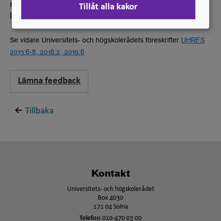
rekommendationer från SUHF samt synpunkter från
Tillåt alla kakor
lärosätena.
Se vidare Universitets- och högskolerådets föreskrifter
UHRFS
2013:6-8, 2018:2, 2019:6
Lämna feedback
Tillbaka
Kontakt
Universitets- och högskolerådet
Box 4030
171 04 Solna
Telefon
010-470 03 00