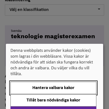
Klassificering
Välj en klassifikation
Svenska
teknologie magisterexamen
Engelska
Degree of Master of Science
Denna webbplats använder kakor (cookies)
som lagras i din webbläsare. Vissa kakor är
(60 credits)
nödvändiga för att sidan ska fungera korrekt
och andra är valbara. Du väljer vilka du vill
tillåta.
Anmärkning
Den engelska översättningen av den svenska
Hantera valbara kakor
examensbenämningen är hämtad från Universitets-
och högskolerådets föreskrifter, som är utformade
enligt de föreskrifter som Högskoleverket tidigare
Tillåt bara nödvändiga kakor
beslutat. I sitt beslut följde Högskoleverket