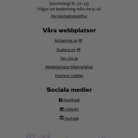
(lunchstängt kl. 12–13)
Frågor om bedömning mån–fre 9–16
Fler kontaktuppgifter
Våra webbplatser
Öppna
Antagning.se
i
Öppna
Studera.nu
nytt
i
fönster
Om uhr.se
nytt
fönster
Webbplatsens tillgänglighet
Hantera cookies
Sociala medier
Facebook
LinkedIn
YouTube