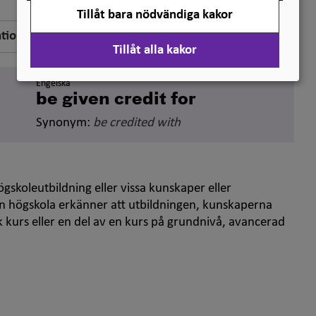
Tillåt bara nödvändiga kakor
ation
Tillåt alla kakor
Engelska
be given credit for
Synonym:
be credited with
ögskoleutbildning eller vissa kunskaper eller
r en högskola erkänner att utbildningen, kunskaperna
ik kurs eller en del av en kurs på grundnivå, avancerad