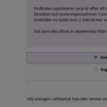
Ordboken uppdateras varje år efter att 
lärosäten och systerorganisationer. I j
innehåller nu totalt över 2 200 termer 
Det som söks oftast är akademiska titlar
Sve
Eng
Sök
på
ord
Välj antingen i alfabetisk lista eller termer en