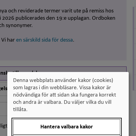
nya och reviderade termer varit ute på remiss hos
uni 2026 publicerades den 19:e upplagan. Ordboken
och synonymer.
. Vi har
en särskild sida för dessa
.
nska till engelska
Denna webbplats använder kakor (cookies)
som lagras i din webbläsare. Vissa kakor är
elska till svenska
nödvändiga för att sidan ska fungera korrekt
och andra är valbara. Du väljer vilka du vill
Sök
tillåta.
ligt klassifikation
Hantera valbara kakor