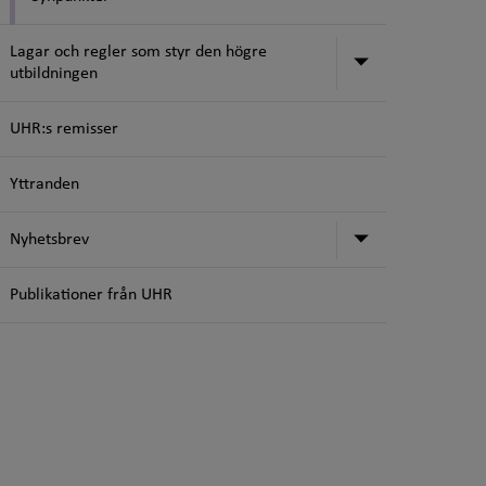
Lagar och regler som styr den högre
Undermeny för
utbildningen
UHR:s remisser
Yttranden
Undermeny f
Nyhetsbrev
Publikationer från UHR