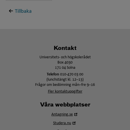
Tillbaka
Kontakt
Universitets- och högskolerådet
Box 4030
171 04 Solna
Telefon
010-470 03 00
(lunchstängt kl. 12–13)
Frågor om bedömning mån–fre 9–16
Fler kontaktuppgifter
Våra webbplatser
Öppna
Antagning.se
i
Öppna
Studera.nu
nytt
i
fönster