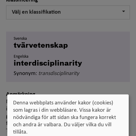
Klassificering
Välj en klassifikation
Svenska
tvärvetenskap
Engelska
interdisciplinarity
Synonym:
transdisciplinarity
Anmärkning
Mångvetenskaplig verksamhet är ett samarbete – en
Denna webbplats använder kakor (cookies)
interaktion – mellan olika kunskapsområden runt ett
som lagras i din webbläsare. Vissa kakor är
gemensamt problemområde, men där respektive
nödvändiga för att sidan ska fungera korrekt
forskare stannar inom ramen för sitt eget område.
och andra är valbara. Du väljer vilka du vill
Tvärvetenskaplig blir verksamheten enligt detta
tillåta.