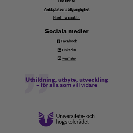
Om uhr.se
nytt
fönster
Webbplatsens tillgänglighet
Hantera cookies
Sociala medier
Facebook
LinkedIn
YouTube
Utbildning, utbyte, utveckling
– för alla som vill vidare