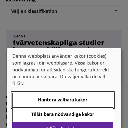
Klassificering
Välj en klassifikation
Svenska
tvärvetenskapliga studier
inom samhällsvetenskap
Denna webbplats använder kakor (cookies)
Engelska
som lagras i din webbläsare. Vissa kakor är
social sciences
nödvändiga för att sidan ska fungera korrekt
interdisciplinary
och andra är valbara. Du väljer vilka du vill
tillåta.
Anmärkning
Hantera valbara kakor
Benämningen används vid klassificering av
forskningsämnen, bland annat för statistiska
Tillåt bara nödvändiga kakor
ändamål. Den ingår i ”Standard för svensk indelning
av forskningsämnen 2011”.