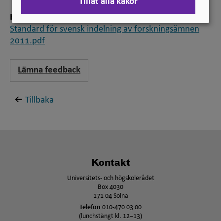
Tillåt alla kakor
Hänvisning
Standard för svensk indelning av forskningsämnen
2011.pdf
Lämna feedback
Tillbaka
Kontakt
Universitets- och högskolerådet
Box 4030
171 04 Solna
Telefon
010-470 03 00
(lunchstängt kl. 12–13)