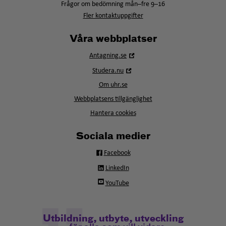
Frågor om bedömning mån–fre 9–16
Fler kontaktuppgifter
Våra webbplatser
Öppna
Antagning.se
i
Öppna
Studera.nu
nytt
i
fönster
Om uhr.se
nytt
fönster
Webbplatsens tillgänglighet
Hantera cookies
Sociala medier
Facebook
LinkedIn
YouTube
Utbildning, utbyte, utveckling