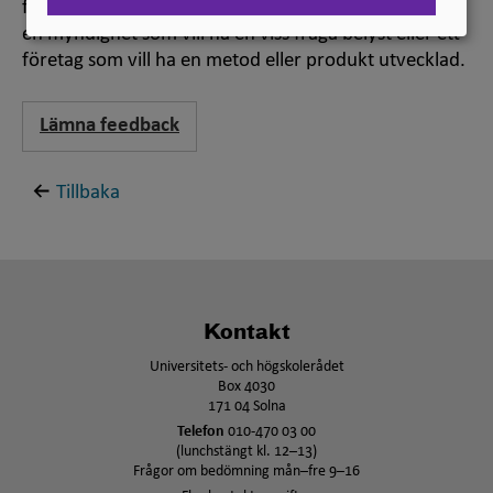
forskning som en forskargrupp utför på uppdrag av
en myndighet som vill ha en viss fråga belyst eller ett
företag som vill ha en metod eller produkt utvecklad.
Lämna feedback
Tillbaka
Kontakt
Universitets- och högskolerådet
Box 4030
171 04 Solna
Telefon
010-470 03 00
(lunchstängt kl. 12–13)
Frågor om bedömning mån–fre 9–16