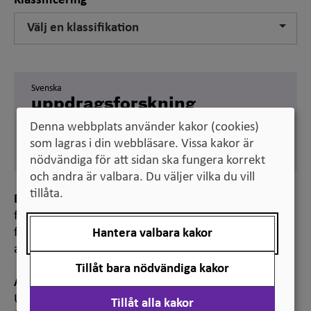
Klassificering
Välj en klassifikation
Svenska
uppdragsforskning
Denna webbplats använder kakor (cookies)
Engelska
contract research
som lagras i din webbläsare. Vissa kakor är
nödvändiga för att sidan ska fungera korrekt
och andra är valbara. Du väljer vilka du vill
tillåta.
Definition
forskning där en extern beställare bestämmer
forskningsområde och rätten till resultatet regleras i
Hantera valbara kakor
avtal
Tillåt bara nödvändiga kakor
Anmärkning
Uppdragsforskning kan till exempel utgöras av
Tillåt alla kakor