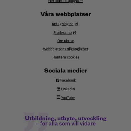
Fler kontaktuppgifter
Våra webbplatser
Öppna
Antagning.se
i
Öppna
Studera.nu
nytt
i
fönster
Om uhr.se
nytt
fönster
Webbplatsens tillgänglighet
Hantera cookies
Sociala medier
Facebook
LinkedIn
YouTube
Utbildning, utbyte, utveckling
– för alla som vill vidare