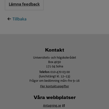
Lämna feedback
Tillbaka
Kontakt
Universitets- och högskolerådet
Box 4030
171 04 Solna
Telefon
010-470 03 00
(lunchstängt kl. 12–13)
Frågor om bedömning mån–fre 9–16
Fler kontaktuppgifter
Våra webbplatser
Öppna
Antagning.se