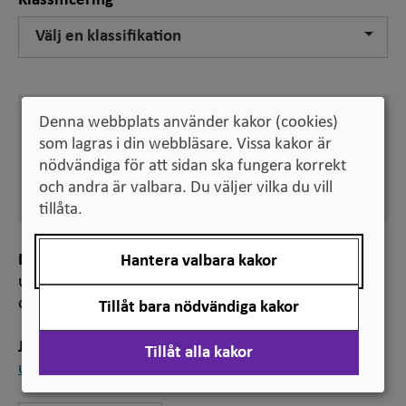
Klassificering
Välj en klassifikation
Svenska
Denna webbplats använder kakor (cookies)
alternativt urval
som lagras i din webbläsare. Vissa kakor är
nödvändiga för att sidan ska fungera korrekt
Engelska
alternative selection
och andra är valbara. Du väljer vilka du vill
tillåta.
Definition
Hantera valbara kakor
urval som baseras på andra urvalsgrunder än betyg
och högskoleprov
Tillåt bara nödvändiga kakor
Jämför
Tillåt alla kakor
urval