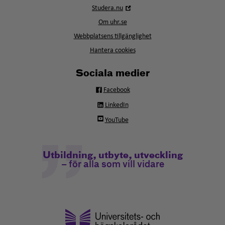
i
Öppna
Studera.nu
nytt
i
fönster
Om uhr.se
nytt
fönster
Webbplatsens tillgänglighet
Hantera cookies
Sociala medier
Facebook
LinkedIn
YouTube
Utbildning, utbyte, utveckling
– för alla som vill vidare