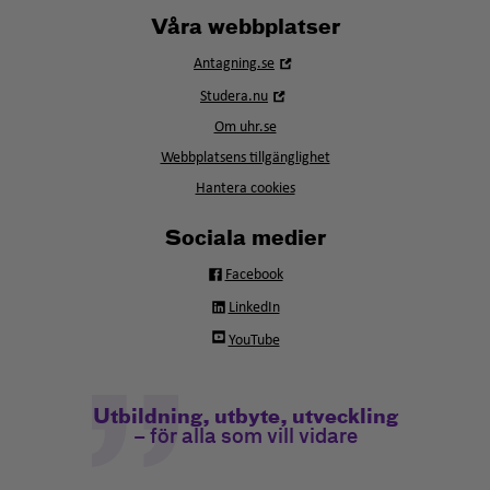
Våra webbplatser
Öppna
Antagning.se
i
Öppna
Studera.nu
nytt
i
fönster
Om uhr.se
nytt
fönster
Webbplatsens tillgänglighet
Hantera cookies
Sociala medier
Facebook
LinkedIn
YouTube
Utbildning, utbyte, utveckling
– för alla som vill vidare