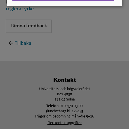
Jämför
reglerat yrke
Lämna feedback
Tillbaka
Kontakt
Universitets- och högskolerådet
Box 4030
171 04 Solna
Telefon
010-470 03 00
(lunchstängt kl. 12–13)
Frågor om bedömning mån–fre 9–16
Fler kontaktuppgifter