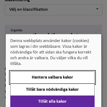
Klassificering
Välj en klassifikation
Engelska
occupational therapist
Denna webbplats använder kakor (cookies)
Svenska
som lagras i din webbläsare. Vissa kakor är
arbetsterapeut
nödvändiga för att sidan ska fungera korrekt
och andra är valbara. Du väljer vilka du vill
tillåta.
Anmärkning
Det här yrket är ett så kallat reglerat yrke. Det
Hantera valbara kakor
innebär att det i svensk lag finns fastställt vad som
krävs för att få arbeta inom yrket, t.ex. en viss
Tillåt bara nödvändiga kakor
examen eller en auktorisation, legitimation eller
annat formellt erkännande.
Tillåt alla kakor