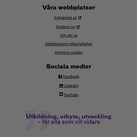
Våra webbplatser
Öppna
Antagning.se
i
Öppna
Studera.nu
nytt
i
fönster
Om uhr.se
nytt
fönster
Webbplatsens tillgänglighet
Hantera cookies
Sociala medier
Facebook
LinkedIn
YouTube
Utbildning, utbyte, utveckling
– för alla som vill vidare