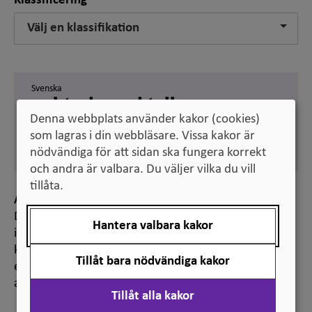
Klassificering
Välj en klassifikation
Svenska
auktoriserad tolk
Denna webbplats använder kakor (cookies)
Engelska
som lagras i din webbläsare. Vissa kakor är
authorised interpreter
nödvändiga för att sidan ska fungera korrekt
och andra är valbara. Du väljer vilka du vill
tillåta.
Anmärkning
Det här yrket är ett så kallat reglerat yrke. Det
Hantera valbara kakor
innebär att det i svensk lag finns fastställt vad som
krävs för att få arbeta inom yrket, t.ex. en viss
Tillåt bara nödvändiga kakor
examen eller en auktorisation, legitimation eller
annat formellt erkännande.
Tillåt alla kakor