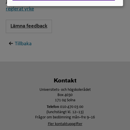
Jämför
reglerat yrke
Lämna feedback
Tillbaka
Kontakt
Universitets- och högskolerådet
Box 4030
171 04 Solna
Telefon
010-470 03 00
(lunchstängt kl. 12–13)
Frågor om bedömning mån–fre 9–16
Fler kontaktuppgifter