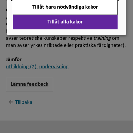
Termen
utbildning
används dels om undervisningen
Tillåt bara nödvändiga kakor
och lärandet (på engelska:
courses and study
programmes
), dels om resultatet av undervisningen,
Tillåt alla kakor
det vill säga de sammanlagda kunskaperna och
färdigheterna (på engelska oftast
education
om man
avser teoretiska kunskaper respektive
training
om
man avser yrkesinriktade eller praktiska färdigheter).
Jämför
utbildning (2)
,
undervisning
Lämna feedback
Tillbaka