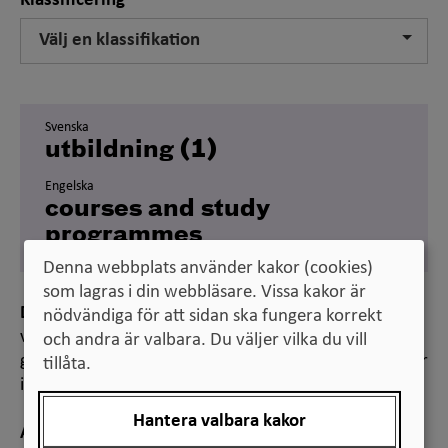
Klassificering
Välj en klassifikation
Svenska
utbildning (1)
Engelska
courses and study
programmes
Denna webbplats använder kakor (cookies)
som lagras i din webbläsare. Vissa kakor är
Definition
nödvändiga för att sidan ska fungera korrekt
verksamhet som praktisk och teoretisk undervisning
och andra är valbara. Du väljer vilka du vill
ges inom och som leder till kunskaper och färdigheter
tillåta.
inom ett visst område eller för ett visst yrke
Hantera valbara kakor
Anmärkning