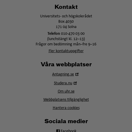
Kontakt
Universitets- och högskolerådet
Box 4030
171 04 Solna
Telefon
010-470 03 00
(lunchstängt kl. 12–13)
Frågor om bedömning mån–fre 9–16
Fler kontaktuppgifter
Våra webbplatser
Öppna
Antagning.se
i
Öppna
Studera.nu
nytt
i
fönster
Om uhr.se
nytt
fönster
Webbplatsens tillgänglighet
Hantera cookies
Sociala medier
Facebook