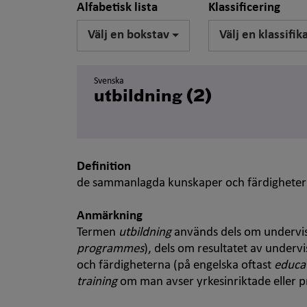
Alfabetisk lista
Klassificering
Välj en bokstav
Välj en klassifik
Svenska
utbildning (2)
Definition
de sammanlagda kunskaper och färdigheter so
Anmärkning
Termen
utbildning
används dels om undervis
programmes
), dels om resultatet av under
och färdigheterna (på engelska oftast
educa
training
om man avser yrkesinriktade eller pr