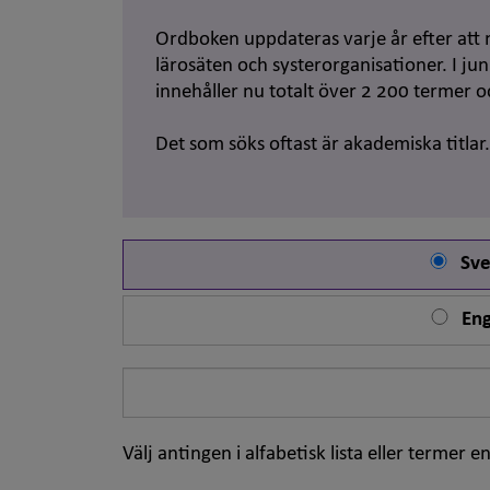
Ordboken uppdateras varje år efter att 
lärosäten och systerorganisationer. I j
innehåller nu totalt över 2 200 termer 
Det som söks oftast är akademiska titlar
Sve
Eng
Sök
på
ord
Välj antingen i alfabetisk lista eller termer en