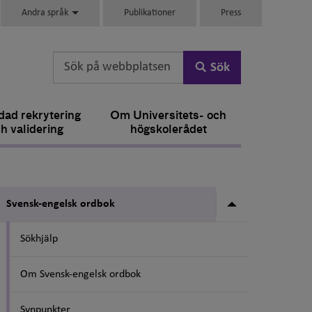
Andra språk
Publikationer
Press
Sök
ad rekrytering
Om Universitets- och
h validering
högskolerådet
Undermeny fö
Svensk-engelsk ordbok
Sökhjälp
Om Svensk-engelsk ordbok
Synpunkter