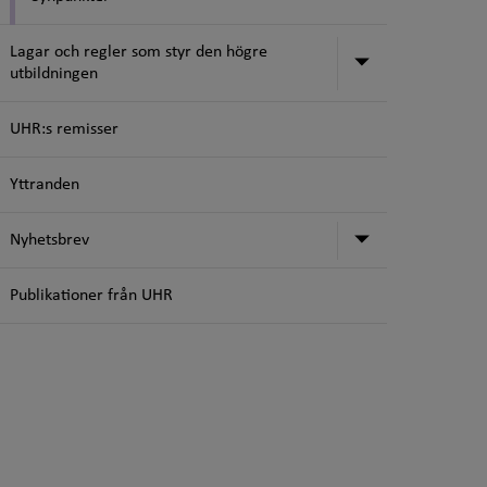
Lagar och regler som styr den högre
Undermeny för
utbildningen
UHR:s remisser
Yttranden
Undermeny f
Nyhetsbrev
Publikationer från UHR