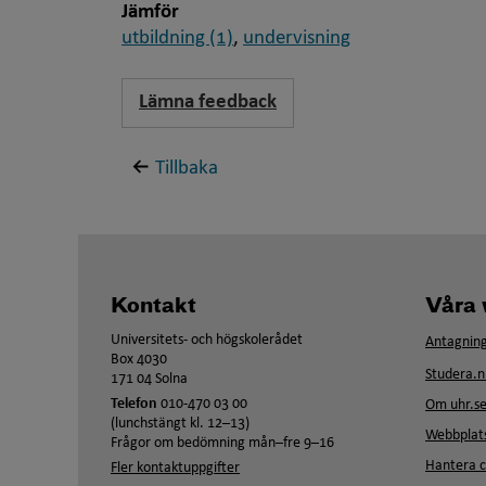
Jämför
utbildning (1)
,
undervisning
Lämna feedback
Tillbaka
Kontakt
Våra 
Universitets- och högskolerådet
Antagning
Box 4030
Studera.n
171 04 Solna
Telefon
010-470 03 00
Om uhr.s
(lunchstängt kl. 12–13)
Webbplats
Frågor om bedömning mån–fre 9–16
Hantera c
Fler kontaktuppgifter