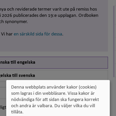
nya och reviderade termer varit ute på remiss hos
uni 2026 publicerades den 19:e upplagan. Ordboken
och synonymer.
. Vi har
en särskild sida för dessa
.
nska till engelska
elska till svenska
Denna webbplats använder kakor (cookies)
Sök
som lagras i din webbläsare. Vissa kakor är
nödvändiga för att sidan ska fungera korrekt
och andra är valbara. Du väljer vilka du vill
ligt klassifikation
tillåta.