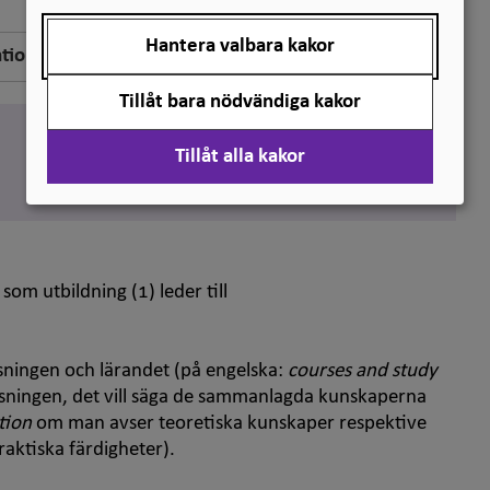
Hantera valbara kakor
ation
Tillåt bara nödvändiga kakor
Engelska
education
Tillåt alla kakor
Synonym:
training
m utbildning (1) leder till
ningen och lärandet (på engelska:
courses and study
visningen, det vill säga de sammanlagda kunskaperna
tion
om man avser teoretiska kunskaper respektive
aktiska färdigheter).