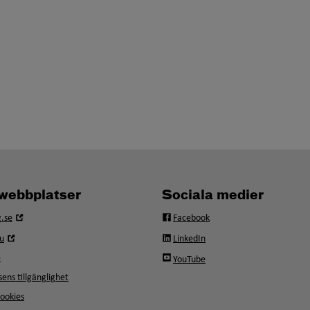
webbplatser
Sociala medier
Öppna
.se
Facebook
i
Öppna
u
LinkedIn
nytt
i
fönster
e
YouTube
nytt
fönster
ens tillgänglighet
ookies