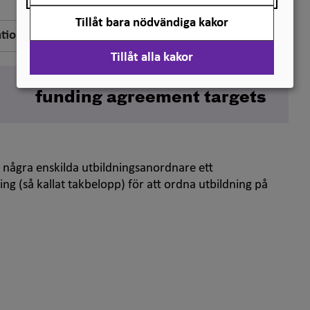
Tillåt bara nödvändiga kakor
ation
Tillåt alla kakor
Engelska
funding agreement targets
h några enskilda utbildningsanordnare ett
g (så kallat takbelopp) för att ordna utbildning på