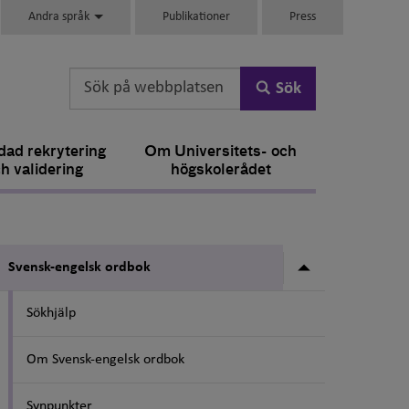
Andra språk
Publikationer
Press
Sök
ad rekrytering
Om Universitets- och
h validering
högskolerådet
Undermeny fö
Svensk-engelsk ordbok
Sökhjälp
Om Svensk-engelsk ordbok
Synpunkter