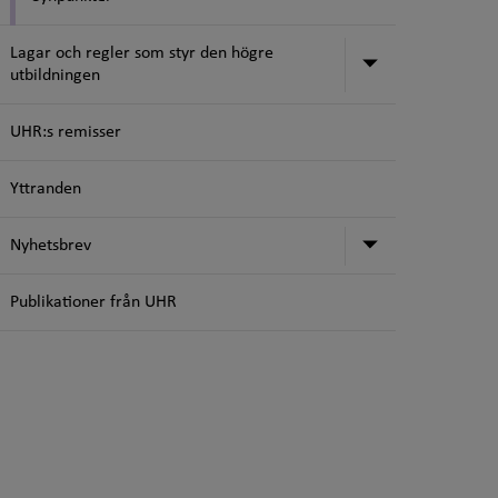
Lagar och regler som styr den högre
Undermeny för
utbildningen
UHR:s remisser
Yttranden
Undermeny f
Nyhetsbrev
Publikationer från UHR