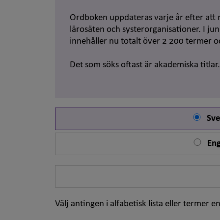
Ordboken uppdateras varje år efter att 
lärosäten och systerorganisationer. I j
innehåller nu totalt över 2 200 termer 
Det som söks oftast är akademiska titlar
Sve
Eng
Sök
på
ord
Välj antingen i alfabetisk lista eller termer en