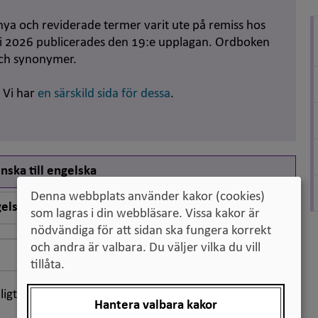
nya och reviderade termer varit ute på remiss hos
uni 2026 publicerades den 19:e upplagan. Ordboken
och synonymer.
. Vi har
en särskild sida för dessa
.
nska till engelska
Denna webbplats använder kakor (cookies)
elska till svenska
som lagras i din webbläsare. Vissa kakor är
nödvändiga för att sidan ska fungera korrekt
och andra är valbara. Du väljer vilka du vill
Sök
tillåta.
ligt klassifikation
Hantera valbara kakor