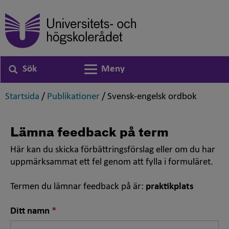
Sök
Meny
Växla navigering
,
,
,
Startsida
/
Publikationer
/
Svensk-engelsk ordbok
Lämna feedback på term
Här kan du skicka förbättringsförslag eller om du har
uppmärksammat ett fel genom att fylla i formuläret.
Termen du lämnar feedback på är:
praktikplats
Nödvändigt
Ditt namn
fält