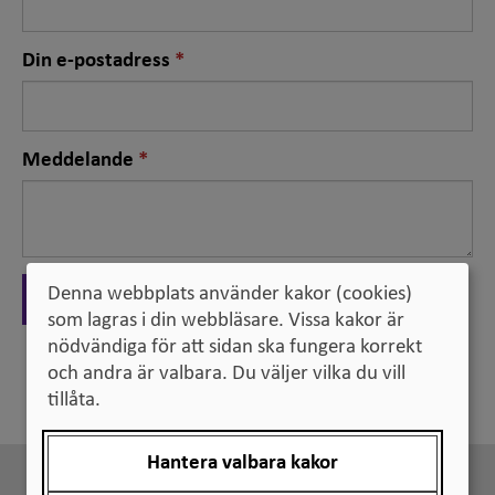
Nödvändigt
Din e-postadress
fält
Nödvändigt
Meddelande
fält
Denna webbplats använder kakor (cookies)
Skicka
som lagras i din webbläsare. Vissa kakor är
nödvändiga för att sidan ska fungera korrekt
och andra är valbara. Du väljer vilka du vill
Tillbaka
tillåta.
Hantera valbara kakor