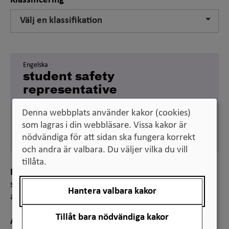
Klassificering
Välj en klassifikation
Engelska
student safety
representative
Svenska
Denna webbplats använder kakor (cookies)
studerandeskyddsombud
som lagras i din webbläsare. Vissa kakor är
Synonym:
studerandearbetsmiljöombud
nödvändiga för att sidan ska fungera korrekt
och andra är valbara. Du väljer vilka du vill
tillåta.
Definition
student som utses av studenterna att företräda dem i
Hantera valbara kakor
arbetsmiljöfrågor
Tillåt bara nödvändiga kakor
Anmärkning