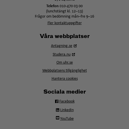
Telefon
010-470 03 00
(lunchstängt kl. 12–13)
Frågor om bedömning mån–fre 9–16
Fler kontaktuppgifter
Våra webbplatser
Öppna
Antagning.se
i
Öppna
Studera.nu
nytt
i
fönster
Om uhr.se
nytt
fönster
Webbplatsens tillgänglighet
Hantera cookies
Sociala medier
Facebook
LinkedIn
YouTube