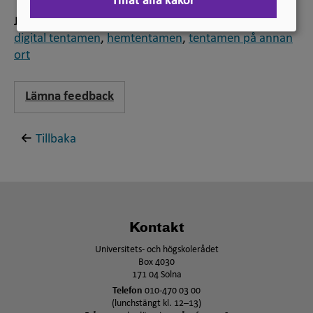
Tillåt alla kakor
Jämför
digital tentamen
,
hemtentamen
,
tentamen på annan
ort
Lämna feedback
Tillbaka
Kontakt
Universitets- och högskolerådet
Box 4030
171 04 Solna
Telefon
010-470 03 00
(lunchstängt kl. 12–13)