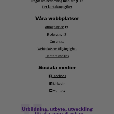
Frågor om bedömning mån–fre 9–16
Fler kontaktuppgifter
Våra webbplatser
Öppna
Antagning.se
i
Öppna
Studera.nu
nytt
i
fönster
Om uhr.se
nytt
fönster
Webbplatsens tillgänglighet
Hantera cookies
Sociala medier
Facebook
LinkedIn
YouTube
Utbildning, utbyte, utveckling