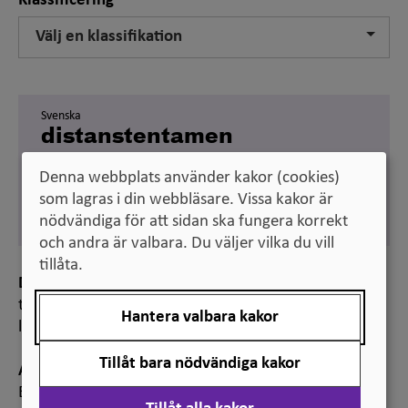
Klassificering
Välj en klassifikation
Svenska
distanstentamen
Engelska
Denna webbplats använder kakor (cookies)
remote examination
som lagras i din webbläsare. Vissa kakor är
Synonym:
off-campus examination
nödvändiga för att sidan ska fungera korrekt
och andra är valbara. Du väljer vilka du vill
tillåta.
Definition
tentamen som genomförs på annat ställe än på det
Hantera valbara kakor
lärosäte där studenten studerar
Tillåt bara nödvändiga kakor
Anmärkning
En typ av distanstentamen är hemtentamen.