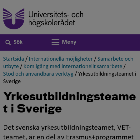
Sök
Meny
Växla navigering
,
,
Startsida
/
Internationella möjligheter
/
Samarbete och
,
,
utbyte
/
Kom igång med internationellt samarbete
/
,
Stöd och användbara verktyg
/
Yrkesutbildningsteamet i
,
Sverige
Yrkesutbildningsteame
t i Sverige
Det svenska yrkesutbildningsteamet, VET-
teamet, är en del av Erasmus+programmet