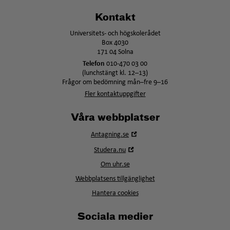
Kontakt
Universitets- och högskolerådet
Box 4030
171 04 Solna
Telefon
010-470 03 00
(lunchstängt kl. 12–13)
Frågor om bedömning mån–fre 9–16
Fler kontaktuppgifter
Våra webbplatser
Öppna
Antagning.se
i
Öppna
Studera.nu
nytt
i
fönster
Om uhr.se
nytt
fönster
Webbplatsens tillgänglighet
Hantera cookies
Sociala medier