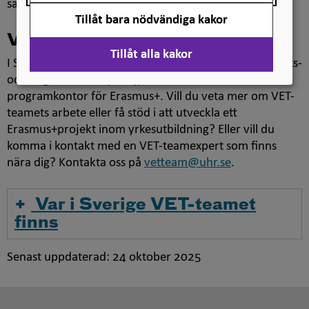
samarbeten.
Tillåt bara nödvändiga kakor
Vill du veta mer?
Tillåt alla kakor
I Sverige samordnas VET-teamets arbete av Universitets-
och högskolerådet (UHR), som också är nationellt
programkontor för Erasmus+. Vill du veta mer om VET-
teamets arbete eller få stöd i att utveckla ett
Erasmus+projekt inom yrkesutbildning? Eller vill du
komma i kontakt med en VET-teamexpert som finns
nära dig? Kontakta oss på
vetteam@uhr.se
.
Var i Sverige VET-teamet
finns
Senast uppdaterad:
24 oktober 2025