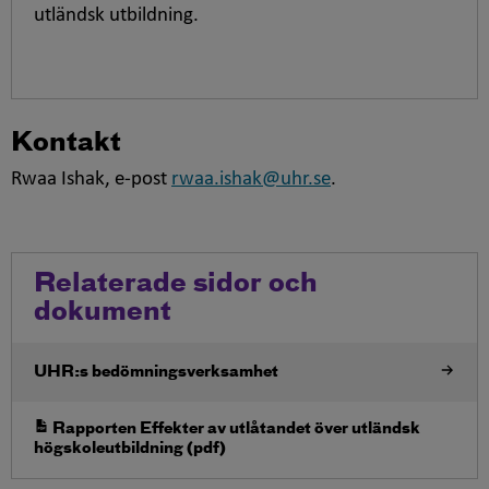
utländsk utbildning.
Kontakt
Rwaa Ishak, e-post
rwaa.ishak@uhr.se
.
Relaterade sidor och
dokument
UHR:s bedömningsverksamhet
Öppna i nytt fönster
Rapporten Effekter av utlåtandet över utländsk
högskoleutbildning (pdf)