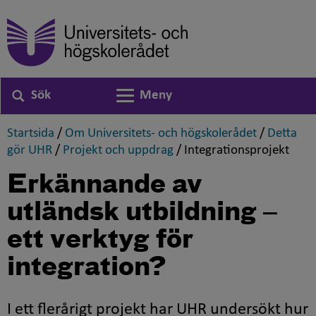
Sök
Meny
Växla navigering
,
,
Startsida
/
Om Universitets- och högskolerådet
/
Detta
,
,
,
gör UHR
/
Projekt och uppdrag
/
Integrationsprojekt
Erkännande av
utländsk utbildning ‒
ett verktyg för
integration?
I ett flerårigt projekt har UHR undersökt hur