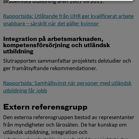
akademiska utbildning åren 2007 till 2011.
Rapportsida: Utlåtande från UHR ger kvalificerat arbete
snabbare – särskilt när det gäller kvinnor
Integration på arbetsmarknaden,
kompetensförsörjning och utländsk
utbildning
Slutrapporten sammanfattar projektets delstudier och
ger framåtsyftande rekommendationer.
Rapportsida: Samhällsvinst när personer med utländsk
utbildning får jobb
Extern referensgrupp
Den externa referensgruppen bestod av representanter
från myndigheter och lärosäten. De har kunskap om
utländsk utbildning, integration och