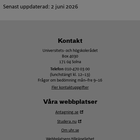
Senast uppdaterad:
2 juni 2026
Kontakt
Universitets- och högskolerådet
Box 4030
171 04 Solna
Telefon
010-470 03 00
(lunchstängt kl. 12–13)
Frågor om bedömning mån–fre 9–16
Fler kontaktuppgifter
Våra webbplatser
Öppna
Antagning.se
i
Öppna
Studera.nu
nytt
i
fönster
Om uhr.se
nytt
fönster
Webbplatsens tillgänglighet