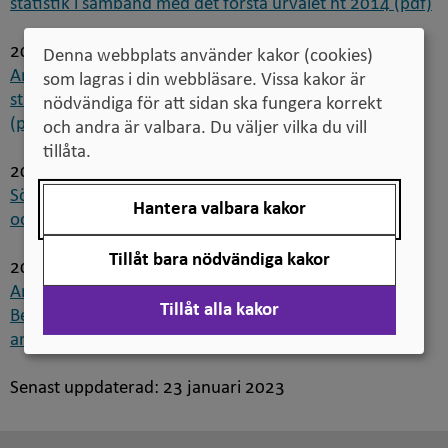
statistik i samband med det första urvalet ht 2014 (pdf)
2014-04-25
Denna webbplats använder kakor (cookies)
Antagning till högre utbildning höstterminen 2014:
som lagras i din webbläsare. Vissa kakor är
statistik i samband med sista anmälningsdag ht 2014
nödvändiga för att sidan ska fungera korrekt
(pdf)
och andra är valbara. Du väljer vilka du vill
tillåta.
2014-04-22
Sökande till högre utbildning ht 2014: fokus på lärar-
Hantera valbara kakor
och förskollärarutbildningar (pdf)
Tillåt bara nödvändiga kakor
2014-03-21
Antagning till högre utbildning vårterminen 2014:
Tillåt alla kakor
Beskrivning av antagningsomgångarna och trender i
antagningsstatistiken (pdf)
Senast uppdaterad:
23 januari 2023