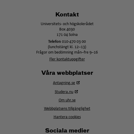
Kontakt
Universitets- och högskolerådet
Box 4030
171 04 Solna
Telefon
010-470 03 00
(lunchstängt kl. 12–13)
Frågor om bedömning mån–fre 9–16
Fler kontaktuppgifter
Våra webbplatser
Öppna
Antagning.se
i
Öppna
Studera.nu
nytt
i
fönster
Om uhr.se
nytt
fönster
Webbplatsens tillgänglighet
Hantera cookies
Sociala medier