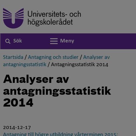
Sök
Meny
Växla navigering
,
,
Startsida
/
Antagning och studier
/
Analyser av
,
,
antagningsstatistik
/
Antagningsstatistik 2014
Analyser av
antagningsstatistik
2014
2014-12-17
Antagning till högre utbildning vårterminen 2015: