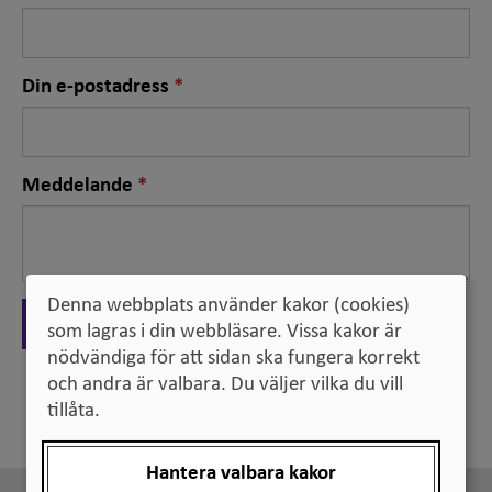
fält
Nödvändigt
Din e-postadress
fält
Nödvändigt
Meddelande
fält
Denna webbplats använder kakor (cookies)
Skicka
som lagras i din webbläsare. Vissa kakor är
nödvändiga för att sidan ska fungera korrekt
och andra är valbara. Du väljer vilka du vill
Tillbaka
tillåta.
Hantera valbara kakor