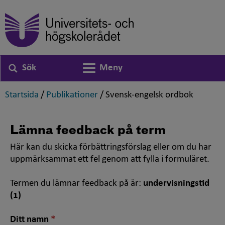
Sök
Meny
Växla navigering
,
,
,
Startsida
/
Publikationer
/
Svensk-engelsk ordbok
Lämna feedback på term
Här kan du skicka förbättringsförslag eller om du har
uppmärksammat ett fel genom att fylla i formuläret.
Termen du lämnar feedback på är:
undervisningstid
(1)
Nödvändigt
Ditt namn