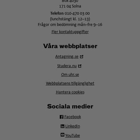
Box 4030
171 04 Solna
Telefon
010-470 03 00
(lunchstängt kl. 12–13)
Frågor om bedömning mån–fre 9–16
Fler kontaktuppgifter
Våra webbplatser
Öppna
Antagning.se
i
Öppna
Studera.nu
nytt
i
fönster
Om uhr.se
nytt
fönster
Webbplatsens tillgänglighet
Hantera cookies
Sociala medier
Facebook
LinkedIn
YouTube