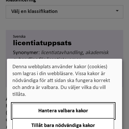
Klassificering
Välj en klassifikation
Svenska
licentiatuppsats
Synonymer:
licentiatavhandling
,
akademisk
avhandling för licentiatexamen
Denna webbplats använder kakor (cookies)
Engelska
som lagras i din webbläsare. Vissa kakor är
licentiate thesis
nödvändiga för att sidan ska fungera korrekt
och andra är valbara. Du väljer vilka du vill
tillåta.
Anmärkning
Reglerna för licentiatexamen i högskoleförordningen
Hantera valbara kakor
(1993:100) är inte lika detaljerade som reglerna för
doktorsexamen. I högskoleförordningen används
Tillåt bara nödvändiga kakor
uppsats
i stället för
avhandling
i samband med