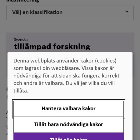
Klassificering
Välj en klassifikation
Svenska
tillämpad forskning
Engelska
Denna webbplats använder kakor (cookies)
applied research
som lagras i din webbläsare. Vissa kakor är
nödvändiga för att sidan ska fungera korrekt
och andra är valbara. Du väljer vilka du vill
Definition
tillåta.
forskning med en bestämd tillämpning i sikte
Hantera valbara kakor
Anmärkning
Tillämpad forskning är motiverad av en viss
Tillåt bara nödvändiga kakor
tillämpning eller ett visst användningsområde till
skillnad från grundforskning.