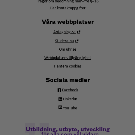
Frågor om bedömning mån–fre 9–16
Fler kontaktuppgifter
Våra webbplatser
Öppna
Antagning.se
i
Öppna
Studera.nu
nytt
i
fönster
Om uhr.se
nytt
fönster
Webbplatsens tillgänglighet
Hantera cookies
Sociala medier
Facebook
LinkedIn
YouTube
Utbildning, utbyte, utveckling