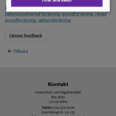
Tillåt alla kakor
Jämför
behovsmotiverad forskning
,
grundforskning
,
riktad
grundforskning
,
sektorsforskning
Lämna feedback
Tillbaka
Kontakt
Universitets- och högskolerådet
Box 4030
171 04 Solna
Telefon
010-470 03 00
(lunchstängt kl. 12–13)